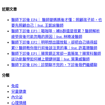
近期文章
醫師下診後 EP4｜ 醫師變媽媽後才懂：照顧孩子前，也
要先照顧自己｜feat. 王凱瑜醫師
醫師下診後 EP3｜喝咖啡、補B群還是很累？醫師解析
疲勞背後可能忽略的原因｜feat. 林曉凌醫師
醫師下診後 EP2｜明明想出國放鬆，卻把自己搞得超
累!? 醫師教你旅行前後該注意的事｜feat. 許嘉珊醫師
醫師下診後 EP1｜腸胃鏡正常卻一直脹氣？腸胃科醫師
談功能醫學如何補上關鍵拼圖｜feat. 葉秉威醫師
醫師下診後 EP0｜診間聊不完的，下診後我們繼續聊
分類
免疫
兒童健康
內分泌
心理情緒