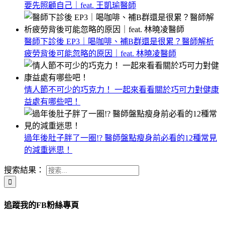
要先照顧自己｜feat. 王凱瑜醫師
醫師下診後 EP3｜喝咖啡、補B群還是很累？醫師解析
疲勞背後可能忽略的原因｜feat. 林曉凌醫師
情人節不可少的巧克力！ 一起來看看關於巧可力對健康
益處有哪些吧！
過年後肚子胖了一圈!? 醫師盤點瘦身前必看的12種常見
的減重迷思！
搜索結果：
追蹤我的FB粉絲專頁