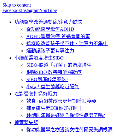
Skip to content
Facebook
Instagram
YouTube
功能醫學改善過動症/注意力缺失
從功能醫學聚焦ADHD
ADHD營養治療-爸媽會問的事
這樣吃改善孩子坐不住、注意力不集中
運動讓孩子更有專注力
小腸菌叢過度增生SIBO
SIBO-腸道「好菌」的過度增生
根除SIBO 改善難解腸躁症
SIBO到底該怎麼吃?
小心！益生菌越吃越脹氣
吃對營養打造好眠力
飲食+荷爾蒙改善更年期睡眠障礙
補足維生素D讓你好好睡！
睡飽睡滿還是好累？你慢性疲勞了嗎?
荷爾蒙失調
從功能醫學之樹漫談女性荷爾蒙失調根源