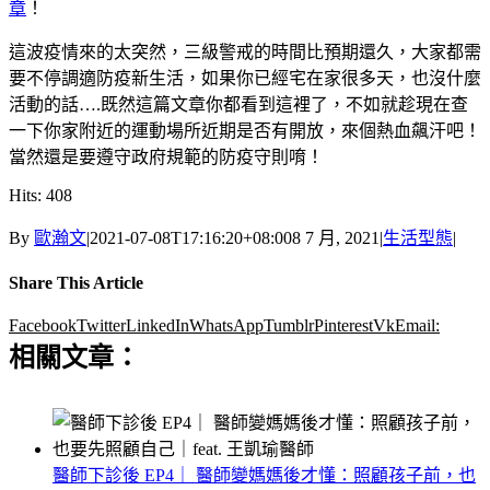
章
！
這波疫情來的太突然，三級警戒的時間比預期還久，大家都需
要不停調適防疫新生活，如果你已經宅在家很多天，也沒什麼
活動的話….既然這篇文章你都看到這裡了，不如就趁現在查
一下你家附近的運動場所近期是否有開放，來個熱血飆汗吧！
當然還是要遵守政府規範的防疫守則唷！
Hits: 408
By
歐瀚文
|
2021-07-08T17:16:20+08:00
8 7 月, 2021
|
生活型態
|
Share This Article
Facebook
Twitter
LinkedIn
WhatsApp
Tumblr
Pinterest
Vk
Email:
相關文章：
醫師下診後 EP4｜ 醫師變媽媽後才懂：照顧孩子前，也