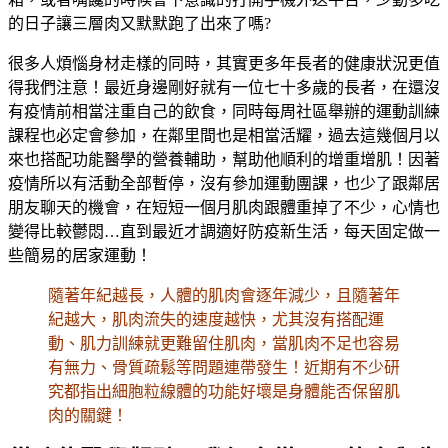
的日子讓三層肉又默默跑了出來了嗎?
很多人煩惱身材走樣的同時，其實更多年長者的健康狀況更值
得我們注意！最近身邊剛好就有一位七十多歲的長者，在還沒
有疫情前相當注重自己的飲食，同時每周社區舉辦的運動訓練
課程也必定會參加，在鄰里間也是相當活耀，過去這幾個月以
來也搭配功能醫學的營養輔助，幫助他順利的增重增肌！因著
疫情所以有活動全部暫停，沒有參加運動團課，也少了跟鄰居
朋友聊天的機會，在短短一個月肌肉跟體重掉了不少，心情也
變得比較鬱悶…直到最近才調適好防疫新生活，每天固定做一
些簡易的居家運動！
隨著年紀越長，人體的肌肉會逐年減少，且隨著年
紀越大，肌肉流失的速度越快，尤其沒有搭配運
動、肌力訓練就更難留住肌肉，當肌肉不足也容易
有無力、骨質疏鬆等問題連帶發生！近期有不少研
究都指出細胞粒線體的功能好壞是身體能否保留肌
肉的關鍵！