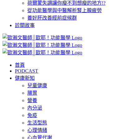
荷爾蒙失調讓你瘦不到想瘦的地方!?
從功能醫學與中醫解析腎上腺疲勞
養好肝改善經前症候群
診間故事
首頁
PODCAST
健康新知
兒童健康
腸胃
營養
內分泌
免疫
生活型態
心理情緒
心血管代謝