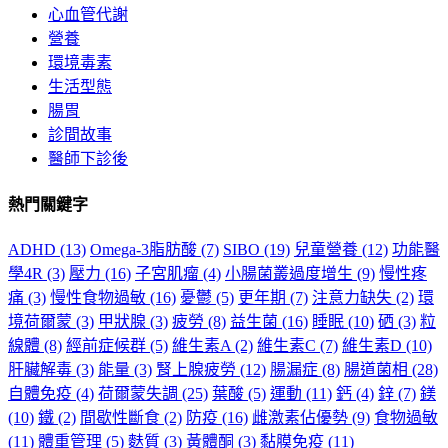
心血管代謝
營養
環境毒素
生活型態
腸胃
診間故事
醫師下診後
熱門關鍵字
ADHD
(13)
Omega-3脂肪酸
(7)
SIBO
(19)
兒童營養
(12)
功能醫
學4R
(3)
壓力
(16)
子宮肌瘤
(4)
小腸菌叢過度增生
(9)
慢性疼
痛
(3)
慢性食物過敏
(16)
憂鬱
(5)
更年期
(7)
注意力缺失
(2)
環
境荷爾蒙
(3)
甲狀腺
(3)
疲勞
(8)
益生菌
(16)
睡眠
(10)
硒
(3)
粒
線體
(8)
經前症候群
(5)
維生素A
(2)
維生素C
(7)
維生素D
(10)
肝臟解毒
(3)
能量
(3)
腎上腺疲勞
(12)
腸漏症
(8)
腸道菌相
(28)
自體免疫
(4)
荷爾蒙失調
(25)
葉酸
(5)
運動
(11)
鈣
(4)
鋅
(7)
鎂
(10)
鐵
(2)
間歇性斷食
(2)
防疫
(16)
雌激素佔優勢
(9)
食物過敏
(11)
體重管理
(5)
麩質
(3)
黃體酮
(3)
黏膜免疫
(11)