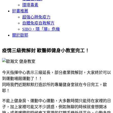
環境毒素
好書推薦
超強心肺免疫力
自體免疫自救解方
SIBO，隱「腸」危機
關於歐耶
疫情三級微解封 歐醫師健身小教室完工！
今天指揮中心表示三級延長，部分產業微解封，大家終於可以
到運動場館運動了！！
同時我們近期默默打造診所的專屬健身室就在今日完工，歐
耶！
不能上健身房、運動中心運動，大多數時間只能待在家裡的日
子，加上家裡可能又不少誘惑，例如無聊的時候就會想開冰
箱，或者嘴饞的時候會下意識的打開手機外送平台，少動多吃