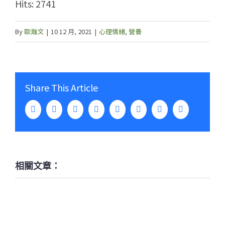
Hits: 2741
By
歐瀚文
|
10 12 月, 2021
|
心理情緒
,
營養
Share This Article
Facebook
Twitter
LinkedIn
WhatsApp
Tumblr
Pinterest
Vk
Email:
相關文章：