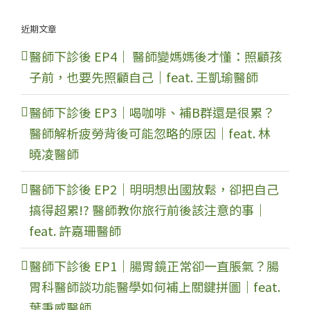
近期文章
醫師下診後 EP4｜ 醫師變媽媽後才懂：照顧孩
子前，也要先照顧自己｜feat. 王凱瑜醫師
醫師下診後 EP3｜喝咖啡、補B群還是很累？
醫師解析疲勞背後可能忽略的原因｜feat. 林
曉凌醫師
醫師下診後 EP2｜明明想出國放鬆，卻把自己
搞得超累!? 醫師教你旅行前後該注意的事｜
feat. 許嘉珊醫師
醫師下診後 EP1｜腸胃鏡正常卻一直脹氣？腸
胃科醫師談功能醫學如何補上關鍵拼圖｜feat.
葉秉威醫師