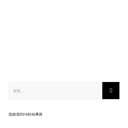
搜
索
結
果：
追蹤我的FB粉絲專頁