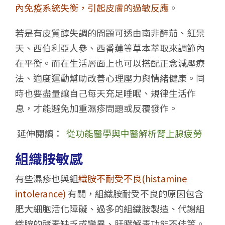
內免疫系統失衡，引起皮膚的過敏反應
。
若是有皮質醇失調的問題可透由南非醉茄、紅景
天、西伯利亞人參、西番蓮等草本萃取來調節內
在平衡。而在生活層面上也可以搭配正念減壓療
法、適度運動幫助改善心理壓力與情緒健康。同
時也要盡量讓自己每天充足睡眠、規律生活作
息，才能避免加重濕疹問題或反覆發作。
延伸閱讀：
從功能醫學與中醫解析腎上腺疲勞
組織胺敏感
有些濕疹也與組
織胺不耐受不良(
histamine
intolerance
)
有關，組織胺耐受不良的原因包含
肥大細胞活化障礙、過多的組織胺製造、代謝組
織胺的酵素缺乏或變異、肝臟解毒功能不佳等。