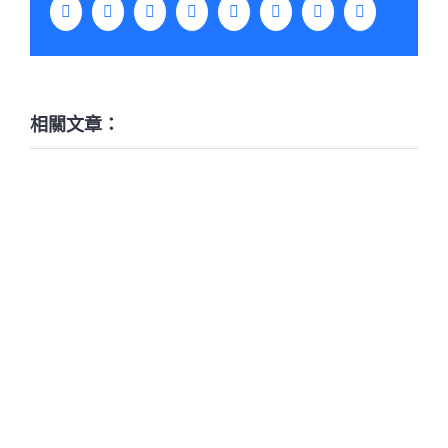
Facebook
Twitter
LinkedIn
WhatsApp
Tumblr
Pinterest
Vk
Email:
相關文章：