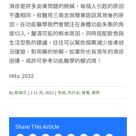
濕疹是許多皮膚問題的統稱，每個人引起的原因
不盡相同，很難用三兩言與簡單說說其背後的原
因。在功能醫學我們會關注在身體功能失衡的角
度切入，釐清可能的根本原因，同時搭配飲食與
生活型態的建議，往往可以幫助個案減少皮膚狀
況復發、對用藥的依賴。如果你也有常年的濕疹
困擾，或許可參考功能醫學的模式唷！
Hits: 2032
By
歐瀚文
|
1 11 月, 2022
|
免疫
,
內分泌
,
營養
,
腸胃
Share This Article