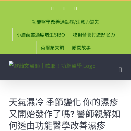
Skip
Facebook
Instagram
YouTube
to
content
功能醫學改善過動症/注意力缺失
小腸菌叢過度增生SIBO
吃對營養打造好眠力
荷爾蒙失調
診間故事
天氣濕冷 季節變化 你的濕疹
又開始發作了嗎? 醫師親解如
何透由功能醫學改善濕疹