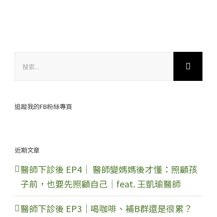
搜
索
結
果：
追蹤我的FB粉絲專頁
近期文章
醫師下診後 EP4｜ 醫師變媽媽後才懂：照顧孩
子前，也要先照顧自己｜feat. 王凱瑜醫師
醫師下診後 EP3｜喝咖啡、補B群還是很累？