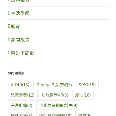
生活型態
腸胃
診間故事
醫師下診後
熱門關鍵字
ADHD
(13)
Omega-3脂肪酸
(7)
SIBO
(19)
兒童營養
(12)
功能醫學4R
(3)
壓力
(16)
子宮肌瘤
(4)
小腸菌叢過度增生
(9)
慢性疼痛
(3)
慢性食物過敏
(16)
憂鬱
(5)