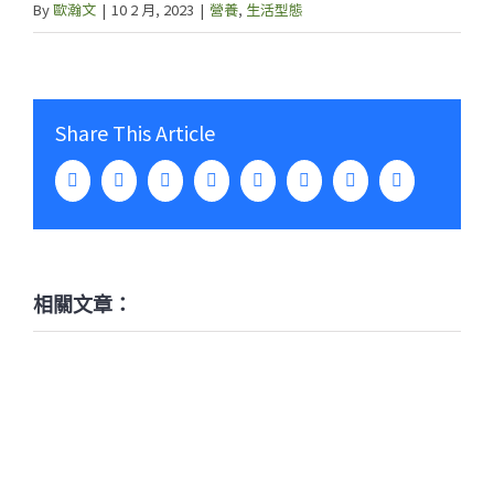
By
歐瀚文
|
10 2 月, 2023
|
營養
,
生活型態
Share This Article
Facebook
Twitter
LinkedIn
WhatsApp
Tumblr
Pinterest
Vk
Email:
相關文章：