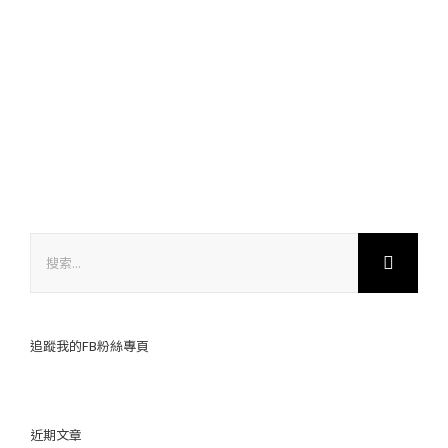
搜
索
結
果：
追蹤我的FB粉絲專頁
近期文章