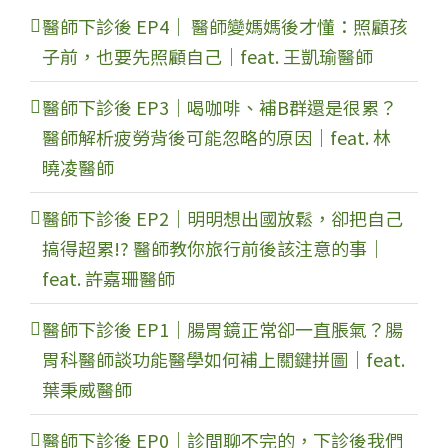
醫師下診後 EP4｜ 醫師變媽媽後才懂：照顧孩
子前，也要先照顧自己｜feat. 王凱瑜醫師
醫師下診後 EP3｜喝咖啡、補B群還是很累？
醫師解析疲勞背後可能忽略的原因｜feat. 林
曉凌醫師
醫師下診後 EP2｜明明想出國放鬆，卻把自己
搞得超累!? 醫師教你旅行前後該注意的事｜
feat. 許嘉珊醫師
醫師下診後 EP1｜腸胃鏡正常卻一直脹氣？腸
胃科醫師談功能醫學如何補上關鍵拼圖｜feat.
葉秉威醫師
醫師下診後 EP0｜診間聊不完的，下診後我們