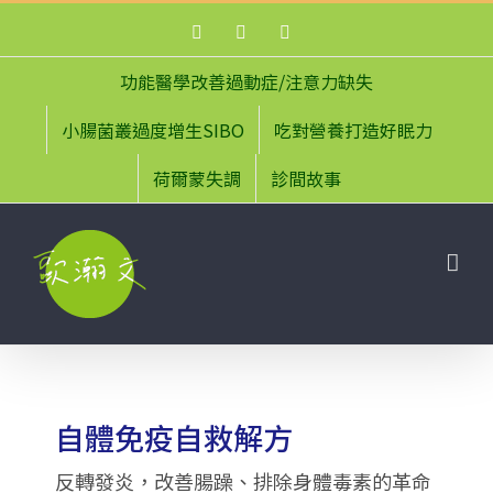
Skip
Facebook
Instagram
YouTube
to
content
功能醫學改善過動症/注意力缺失
小腸菌叢過度增生SIBO
吃對營養打造好眠力
荷爾蒙失調
診間故事
自體免疫自救解方
反轉發炎，改善腸躁、排除身體毒素的革命