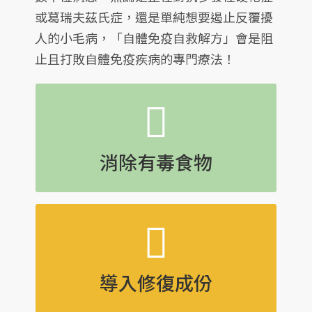
或葛瑞夫茲氏症，還是單純想要遏止反覆擾
人的小毛病，「自體免疫自救解方」會是阻
止且打敗自體免疫疾病的專門療法！
消除有毒食物
像是糖和咖啡因，與發炎性食物如乳
品、麥麩和穀類，這些會擾亂消化系統
消除有毒食物
導入修復性成分
例如高品質蛋白質、健康的油和益生
菌，以修補腸道
導入修復成份