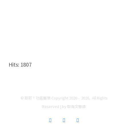
Hits: 1807
© 歐耶！功能醫學 Copyright 2020 -
2026, All Rights
Reserved | by 歐瀚文醫師
Facebook
Instagram
YouTube