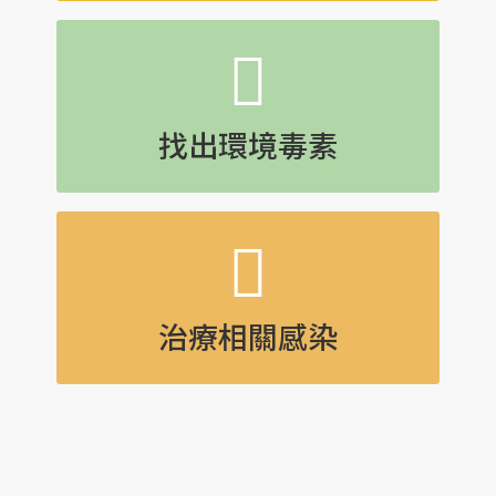
找出環境毒素
如洗髮精、肥皂、化妝品、清潔劑和其
他家用品
找出環境毒素
治療相關感染
同時紓解心理、情緒和生理壓力，避免
加劇免疫系統對外來毒素的連鎖反應
治療相關感染