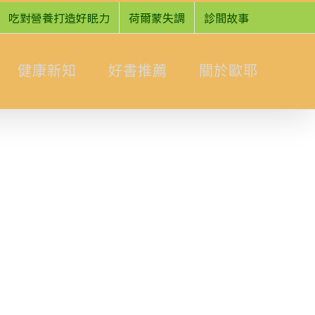
吃對營養打造好眠力
荷爾蒙失調
診間故事
健康新知
好書推薦
關於歐耶