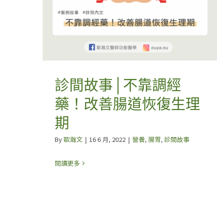
診間故事│不靠調經
藥！改善腸道恢復生理
期
By
歐瀚文
|
16 6 月, 2022
|
營養
,
腸胃
,
診間故事
閱讀更多