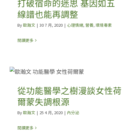
打破宿命的迷思 基因如五
線譜也能再調整
By
歐瀚文
|
30 7 月, 2020
|
心理情緒
,
營養
,
環境毒素
閱讀更多
從功能醫學之樹漫談女性荷
爾蒙失調根源
By
歐瀚文
|
25 4 月, 2020
|
內分泌
閱讀更多