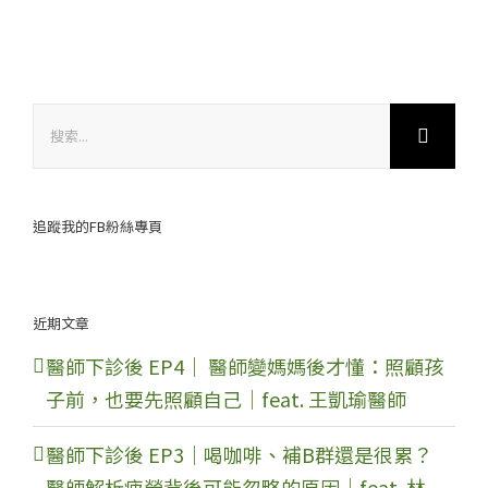
搜
索
結
果：
追蹤我的FB粉絲專頁
近期文章
醫師下診後 EP4｜ 醫師變媽媽後才懂：照顧孩
子前，也要先照顧自己｜feat. 王凱瑜醫師
醫師下診後 EP3｜喝咖啡、補B群還是很累？
醫師解析疲勞背後可能忽略的原因｜feat. 林