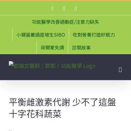
Skip
Facebook
Instagram
YouTube
to
content
功能醫學改善過動症/注意力缺失
小腸菌叢過度增生SIBO
吃對營養打造好眠力
荷爾蒙失調
診間故事
平衡雌激素代謝 少不了這盤
十字花科蔬菜