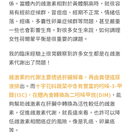
係。當體內的雌激素相對於黃體酮高時，就很容
易有經前症候群、冒痘痘、經期不正常、情緒低
落、經痛、多囊性卵巢症候群等問題，甚至嚴重
一些也會影響生育。對很多女生來說，如何調理
女性荷爾蒙平衡是很重要的課題。
我的臨床經驗上很常觀察到許多女生都是在雌激
素代謝出了問題！
雌激素的代謝主要透過肝臟解毒，再由糞便或尿
液排
出。而
十字花科蔬菜中含有豐富的吲哚-3-甲
醇(I3C)，在體內會轉換為二吲哚甲烷(DIM)
，能
夠幫助雌激素在肝臟中轉換為活性較低的雌激
素，促進雌激素代謝，就長遠來看，也許可以降
低雌激素相關癌症的風險，像是乳癌、卵巢癌
等。