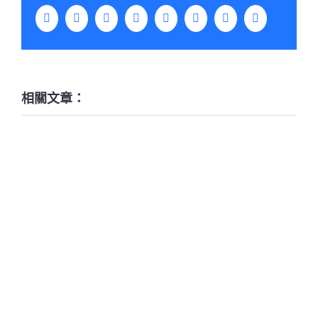
Facebook
Twitter
LinkedIn
WhatsApp
Tumblr
Pinterest
Vk
Email:
相關文章：