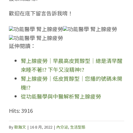
歡迎在底下留言告訴我唷！
延伸閱讀：
腎上腺疲勞│早晨高皮質醇型│總是清早醒
來睡不著!? 下午又沒精神!?
腎上腺疲勞│低皮質醇型│您播的號碼未開
機!?
從功能醫學與中醫解析腎上腺疲勞
Hits: 3916
By
歐瀚文
|
16 8 月, 2022
|
內分泌
,
生活型態