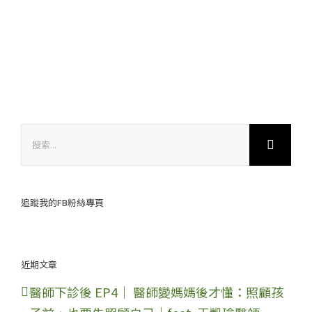
搜
索
結
果：
追蹤我的FB粉絲專頁
近期文章
醫師下診後 EP4｜ 醫師變媽媽後才懂：照顧孩