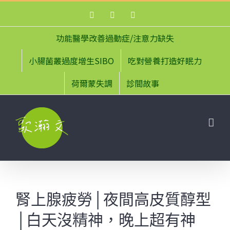
Skip
Facebook
Instagram
YouTube
to
content
功能醫學改善過動症/注意力缺失
小腸菌叢過度增生SIBO
吃對營養打造好眠力
荷爾蒙失調
診間故事
腎上腺疲勞│夜間高皮質醇型
│白天沒精神，晚上超有神