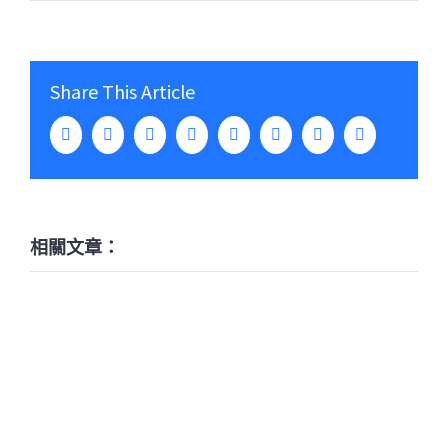
Share This Article
Facebook
Twitter
LinkedIn
WhatsApp
Tumblr
Pinterest
Vk
Email:
相關文章：