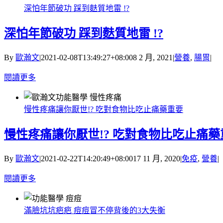
深怕年節破功 踩到麩質地雷 !?
深怕年節破功 踩到麩質地雷 !?
By
歐瀚文
|
2021-02-08T13:49:27+08:00
8 2 月, 2021
|
營養
,
腸胃
|
閱讀更多
慢性疼痛讓你厭世!? 吃對食物比吃止痛藥重要
慢性疼痛讓你厭世!? 吃對食物比吃止痛藥
By
歐瀚文
|
2021-02-22T14:20:49+08:00
17 11 月, 2020
|
免疫
,
營養
|
閱讀更多
滿臉坑坑疤疤 痘痘冒不停背後的3大失衡