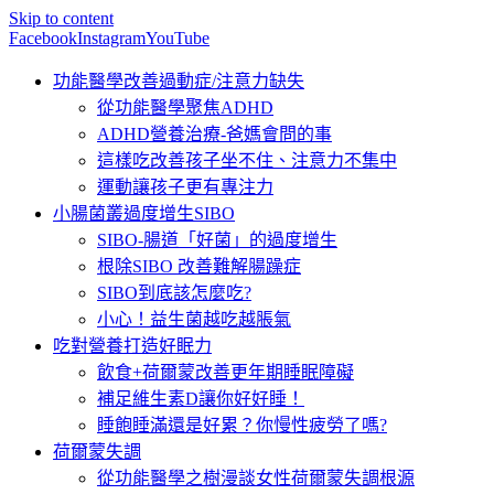
Skip to content
Facebook
Instagram
YouTube
功能醫學改善過動症/注意力缺失
從功能醫學聚焦ADHD
ADHD營養治療-爸媽會問的事
這樣吃改善孩子坐不住、注意力不集中
運動讓孩子更有專注力
小腸菌叢過度增生SIBO
SIBO-腸道「好菌」的過度增生
根除SIBO 改善難解腸躁症
SIBO到底該怎麼吃?
小心！益生菌越吃越脹氣
吃對營養打造好眠力
飲食+荷爾蒙改善更年期睡眠障礙
補足維生素D讓你好好睡！
睡飽睡滿還是好累？你慢性疲勞了嗎?
荷爾蒙失調
從功能醫學之樹漫談女性荷爾蒙失調根源