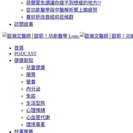
荷爾蒙失調讓你瘦不到想瘦的地方!?
從功能醫學與中醫解析腎上腺疲勞
養好肝改善經前症候群
診間故事
首頁
PODCAST
健康新知
兒童健康
腸胃
營養
內分泌
免疫
生活型態
心理情緒
心血管代謝
環境毒素
好書推薦