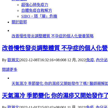
超強心肺免疫力
自體免疫自救解方
SIBO，隱「腸」危機
關於歐耶
改善慢性發炎調整體質 不孕症的個人化營養策略
改善慢性發炎調整體質 不孕症的個人化
By
歐瀚文
|
2022-12-08T16:32:16+08:00
8 12 月, 2022
|
免疫
,
內分泌
閱讀更多
天氣濕冷 季節變化 你的濕疹又開始發作了嗎? 醫師親
天氣濕冷 季節變化 你的濕疹又開始發作
By
歐瀚文
|
2022-11-01T15:02:42+08:00
1 11 月, 2022
|
免疫
,
內分泌