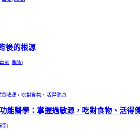
出背後的根源
毒素
,
腸胃
|
握過敏源，吃對食物、活得健康
 功能醫學：掌握過敏源，吃對食物、活得
腸胃
|