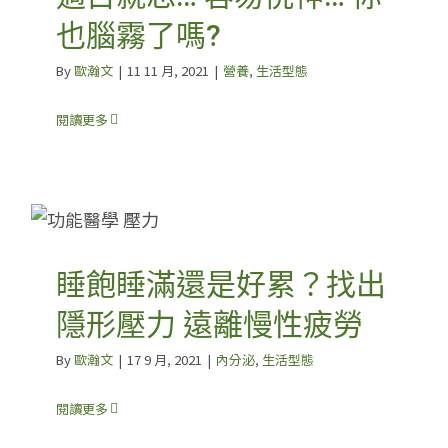
也腦霧了嗎?
By
歐瀚文
|
11 11 月, 2021
|
營養
,
生活型態
閱讀更多
睡飽睡滿還是好累？找出
隱形壓力 遠離慢性疲勞
By
歐瀚文
|
17 9 月, 2021
|
內分泌
,
生活型態
閱讀更多