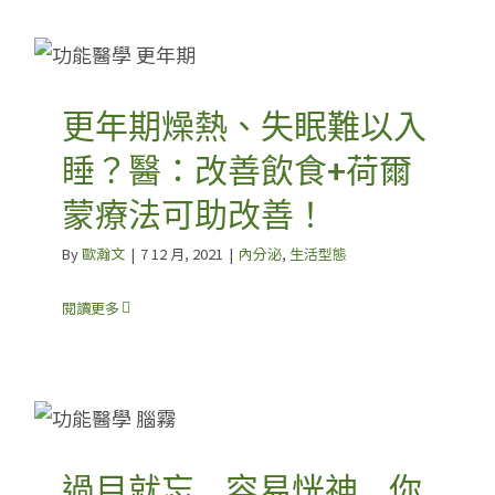
更年期燥熱、失眠難以入
睡？醫：改善飲食+荷爾
蒙療法可助改善！
By
歐瀚文
|
7 12 月, 2021
|
內分泌
,
生活型態
閱讀更多
過目就忘… 容易恍神… 你