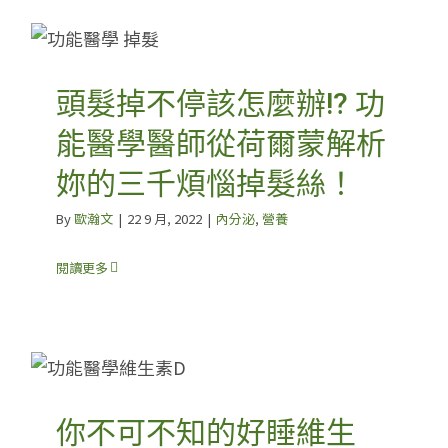
頭髮掉不停該怎麼辦!? 功
能醫學醫師從荷爾蒙解析
妳的三千煩惱掉髮絲！
By
歐瀚文
|
22 9 月, 2022
|
內分泌
,
營養
閱讀更多
你不可不知的好睡維生