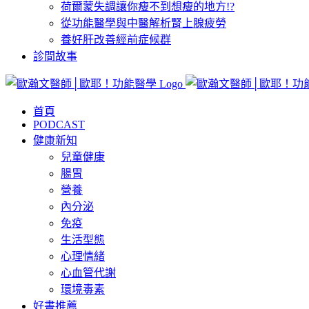
荷爾蒙失調讓你瘦不到想瘦的地方!?
從功能醫學與中醫解析腎上腺疲勞
養好肝改善經前症候群
診間故事
首頁
PODCAST
健康新知
兒童健康
腸胃
營養
內分泌
免疫
生活型態
心理情緒
心血管代謝
環境毒素
好書推薦