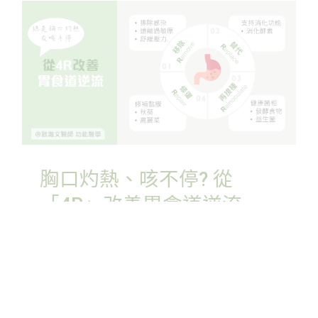
胸口灼熱、咳不停? 從
「4R」改善胃食道逆流
By
歐瀚文
|
30 12 月, 2020
|
免疫
,
腸胃
閱讀更多