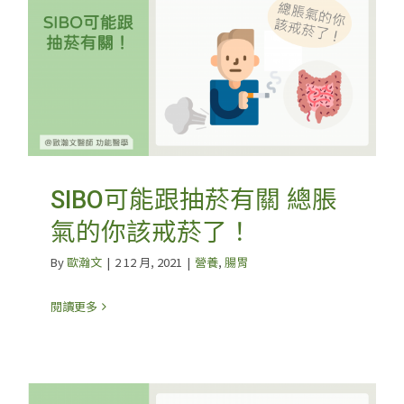
SIBO可能跟抽菸有關 總脹
氣的你該戒菸了！
By
歐瀚文
|
2 12 月, 2021
|
營養
,
腸胃
閱讀更多