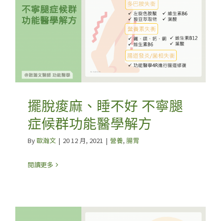
擺脫痠麻、睡不好 不寧腿
症候群功能醫學解方
By
歐瀚文
|
20 12 月, 2021
|
營養
,
腸胃
閱讀更多