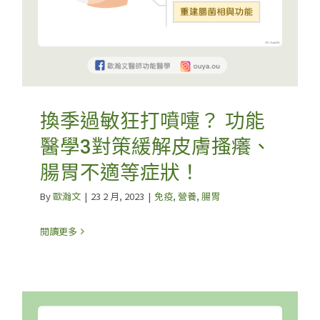
換季過敏狂打噴嚏？ 功能
醫學3對策緩解皮膚搔癢、
腸胃不適等症狀！
By
歐瀚文
|
23 2 月, 2023
|
免疫
,
營養
,
腸胃
閱讀更多