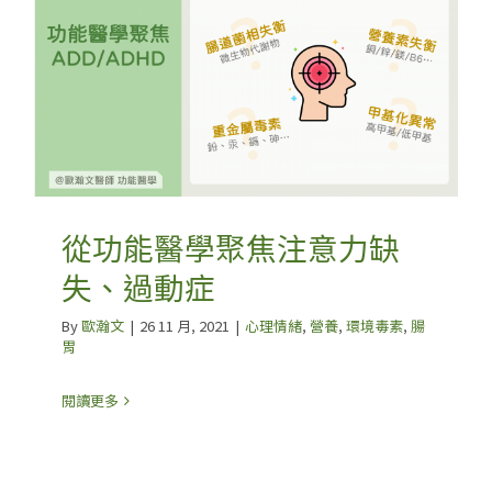
從功能醫學聚焦注意力缺
失、過動症
By
歐瀚文
|
26 11 月, 2021
|
心理情緒
,
營養
,
環境毒素
,
腸
胃
閱讀更多