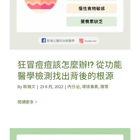
狂冒痘痘該怎麼辦!? 從功能
醫學檢測找出背後的根源
By
歐瀚文
|
23 8 月, 2022
|
內分泌
,
環境毒素
,
腸胃
閱讀更多