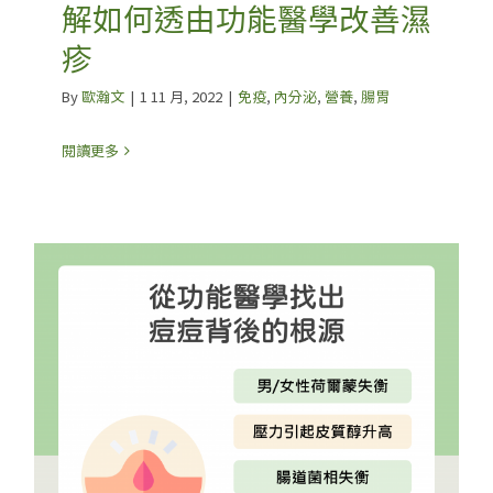
解如何透由功能醫學改善濕
疹
By
歐瀚文
|
1 11 月, 2022
|
免疫
,
內分泌
,
營養
,
腸胃
閱讀更多